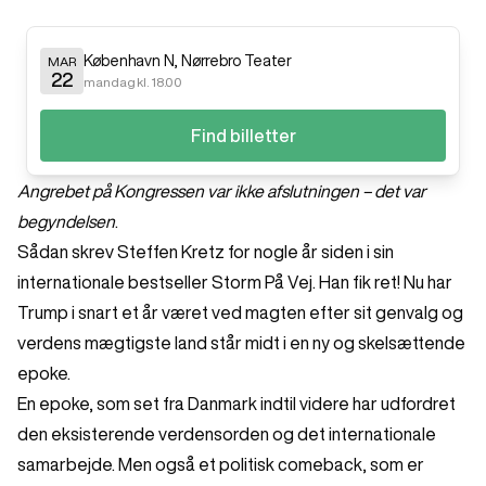
København N
,
Nørrebro Teater
MAR
22
mandag kl. 18.00
Find billetter
Angrebet på Kongressen var ikke afslutningen – det var
begyndelsen
.
Sådan skrev Steffen Kretz for nogle år siden i sin
internationale bestseller Storm På Vej. Han fik ret! Nu har
Trump i snart et år været ved magten efter sit genvalg og
verdens mægtigste land står midt i en ny og skelsættende
epoke.
En epoke, som set fra Danmark indtil videre har udfordret
den eksisterende verdensorden og det internationale
samarbejde. Men også et politisk comeback, som er