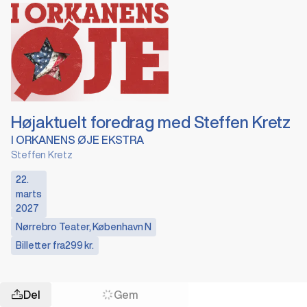
Højaktuelt foredrag med Steffen Kretz
I ORKANENS ØJE EKSTRA
Steffen Kretz
22.
marts
2027
Nørrebro Teater
,
København N
Billetter fra
299 kr.
Del
Gem