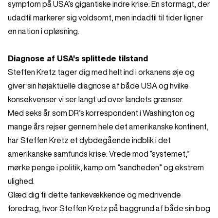
symptom på USA’s gigantiske indre krise: En stormagt, der
udadtil markerer sig voldsomt, men indadtil til tider ligner
en nation i opløsning.
Diagnose af USA's splittede tilstand
Steffen Kretz tager dig med helt ind i orkanens øje og
giver sin højaktuelle diagnose af både USA og hvilke
konsekvenser vi ser langt ud over landets grænser.
Med seks år som DR’s korrespondent i Washington og
mange års rejser gennem hele det amerikanske kontinent,
har Steffen Kretz et dybdegående indblik i det
amerikanske samfunds krise: Vrede mod “systemet,”
mørke penge i politik, kamp om ”sandheden” og ekstrem
ulighed.
Glæd dig til dette tankevækkende og medrivende
foredrag, hvor Steffen Kretz på baggrund af både sin bog