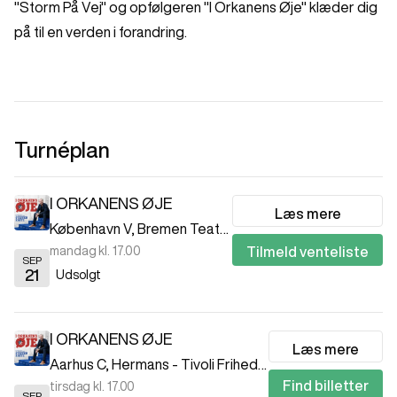
"Storm På Vej" og opfølgeren "I Orkanens Øje" klæder dig
på til en verden i forandring.
Turnéplan
I ORKANENS ØJE
Læs mere
København V
,
Bremen Teater
mandag kl. 17.00
Tilmeld venteliste
SEP
21
Udsolgt
I ORKANENS ØJE
Læs mere
Aarhus C
,
Hermans - Tivoli Friheden
Find billetter
tirsdag kl. 17.00
SEP