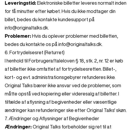
Leveringstid:
Elektroniske billetter leveres normalt inden
for få minutter efter købet. Hvis du ikke modtager din
billet, bedes du kontakte kundesupport på
info@originaltalks.dk.
Problemer:
Hvis du oplever problemer med billetten,
bedes du kontakte os på info@originaltalks.dk.
6. Fortrydelsesret (Returret)
I henhold til Forbrugeraftaleloven § 18, stk. 2, nr. 12 er køb
af billetter ikke omfattet af fortrydelsesretten. Billet-,
kort- og evt. administrationsgebyrer refunderes ikke.
Original Talks bærer ikke ansvar ved de problemer, som
måtte opstå ved kopiering eller videresalg af billetter. I
tilfælde af aflysning af begivenheder eller væsentlige
ændringer kan refunderinger ske efter Original Talks' skøn.
7. Ændringer og Aflysninger af Begivenheder
Ændringer:
Original Talks forbeholder sig ret til at