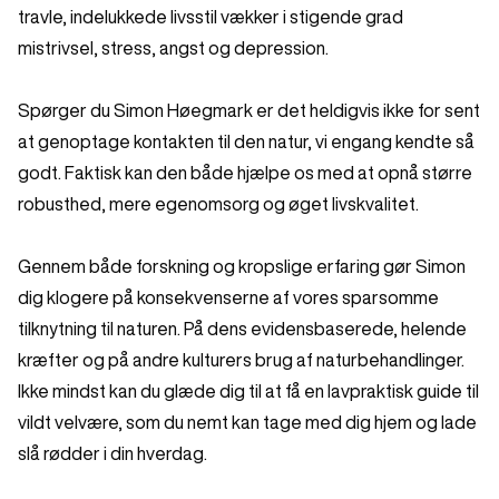
travle, indelukkede livsstil vækker i stigende grad
mistrivsel, stress, angst og depression.
Spørger du Simon Høegmark er det heldigvis ikke for sent
at genoptage kontakten til den natur, vi engang kendte så
godt. Faktisk kan den både hjælpe os med at opnå større
robusthed, mere egenomsorg og øget livskvalitet.
Gennem både forskning og kropslige erfaring gør Simon
dig klogere på konsekvenserne af vores sparsomme
tilknytning til naturen. På dens evidensbaserede, helende
kræfter og på andre kulturers brug af naturbehandlinger.
Ikke mindst kan du glæde dig til at få en lavpraktisk guide til
vildt velvære, som du nemt kan tage med dig hjem og lade
slå rødder i din hverdag.