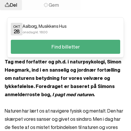
Del
Gem
Aalborg
,
Musikkens Hus
OKT
28
onsdag kl. 18.00
Find billetter
Tag med forfatter og ph.d. i naturpsykologi, Simon
Høegmark, ind i en sanselig og jordnær fortælling
om naturens betydning for vores velvære og
lykkefølelse.
Foredraget er baseret på Simons
anmelderroste bog,
I pagt med naturen
.
Naturen har lært os at navigere fysisk og mentalt. Den har
skærpet vores sanser og givet os sindsro. Men i dag har
de fleste af os mistet forbindelsen til naturen og vores