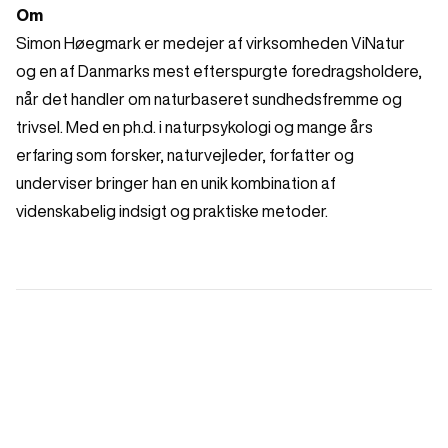
Om
Simon Høegmark er medejer af virksomheden ViNatur
og en af Danmarks mest efterspurgte foredragsholdere,
når det handler om naturbaseret sundhedsfremme og
trivsel. Med en ph.d. i naturpsykologi og mange års
erfaring som forsker, naturvejleder, forfatter og
underviser bringer han en unik kombination af
videnskabelig indsigt og praktiske metoder.
Vi er natur
00:50
Vi er natur