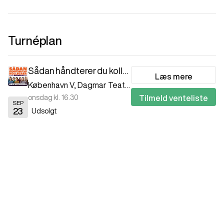
Turnéplan
Sådan håndterer du kollegaer (og andre besværlige typer)
Læs mere
København V
,
Dagmar Teatret
onsdag kl. 16.30
Tilmeld venteliste
SEP
23
Udsolgt
Sådan håndterer du kollegaer (og andre besværlige typer)
Læs mere
Aarhus C
,
Musikhuset Aarhus
Find billetter
mandag kl. 17.00
OKT
19
Billetter fra
299 kr.
Sådan håndterer du kollegaer (og andre besværlige typer)