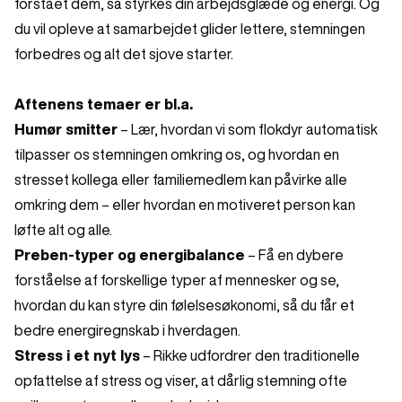
forstået dem, så styrkes din arbejdsglæde og energi. Og
du vil opleve at samarbejdet glider lettere, stemningen
forbedres og alt det sjove starter.
Aftenens temaer er bl.a.
Humør smitter
– Lær, hvordan vi som flokdyr automatisk
tilpasser os stemningen omkring os, og hvordan en
stresset kollega eller familiemedlem kan påvirke alle
omkring dem – eller hvordan en motiveret person kan
løfte alt og alle.
Preben‑typer og energibalance
– Få en dybere
forståelse af forskellige typer af mennesker og se,
hvordan du kan styre din følelsesøkonomi, så du får et
bedre energiregnskab i hverdagen.
Stress i et nyt lys
– Rikke udfordrer den traditionelle
opfattelse af stress og viser, at dårlig stemning ofte