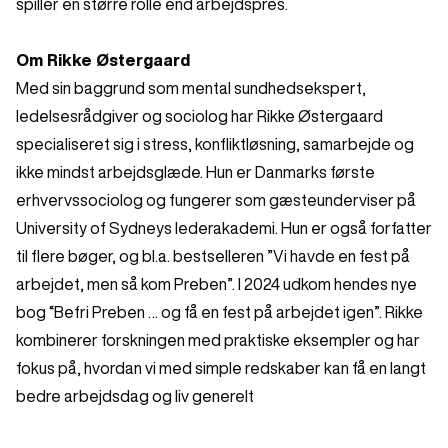
spiller en større rolle end arbejdspres.
Om Rikke Østergaard
Med sin baggrund som mental sundhedsekspert,
ledelsesrådgiver og sociolog har Rikke Østergaard
specialiseret sig i stress, konfliktløsning, samarbejde og
ikke mindst arbejdsglæde. Hun er Danmarks første
erhvervssociolog og fungerer som gæsteunderviser på
University of Sydneys lederakademi. Hun er også forfatter
til flere bøger, og bl.a. bestselleren ”Vi havde en fest på
arbejdet, men så kom Preben”. I 2024 udkom hendes nye
bog “Befri Preben … og få en fest på arbejdet igen”. Rikke
kombinerer forskningen med praktiske eksempler og har
fokus på, hvordan vi med simple redskaber kan få en langt
bedre arbejdsdag og liv generelt