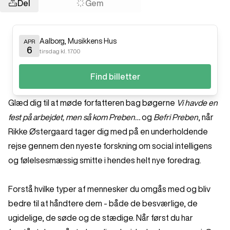
Del
Gem
Aalborg
,
Musikkens Hus
APR
6
tirsdag kl. 17.00
Find billetter
Glæd dig til at møde forfatteren bag bøgerne
Vi havde en
fest på arbejdet, men så kom Preben…
og
Befri Preben
, når
Rikke Østergaard tager dig med på en underholdende
rejse gennem den nyeste forskning om social intelligens
og følelsesmæssig smitte i hendes helt nye foredrag.
Forstå hvilke typer af mennesker du omgås med og bliv
bedre til at håndtere dem - både de besværlige, de
ugidelige, de søde og de stædige. Når først du har