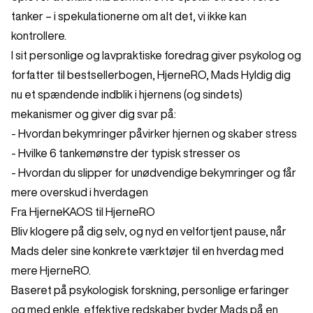
tanker – i spekulationerne om alt det, vi ikke kan
kontrollere.
I sit personlige og lavpraktiske foredrag giver psykolog og
forfatter til bestsellerbogen, HjerneRO, Mads Hyldig dig
nu et spændende indblik i hjernens (og sindets)
mekanismer og giver dig svar på:
- Hvordan bekymringer påvirker hjernen og skaber stress
- Hvilke 6 tankemønstre der typisk stresser os
- Hvordan du slipper for unødvendige bekymringer og får
mere overskud i hverdagen
Fra HjerneKAOS til HjerneRO
Bliv klogere på dig selv, og nyd en velfortjent pause, når
Mads deler sine konkrete værktøjer til en hverdag med
mere HjerneRO.
Baseret på psykologisk forskning, personlige erfaringer
og med enkle, effektive redskaber byder Mads på en