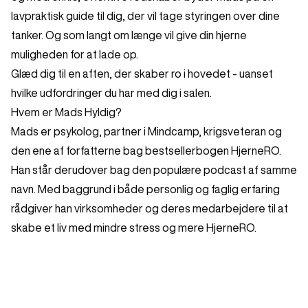
lavpraktisk guide til dig, der vil tage styringen over dine
tanker. Og som langt om længe vil give din hjerne
muligheden for at lade op.
Glæd dig til en aften, der skaber ro i hovedet - uanset
hvilke udfordringer du har med dig i salen.
Hvem er Mads Hyldig?
Mads er psykolog, partner i Mindcamp, krigsveteran og
den ene af forfatterne bag bestsellerbogen HjerneRO.
Han står derudover bag den populære podcast af samme
navn. Med baggrund i både personlig og faglig erfaring
rådgiver han virksomheder og deres medarbejdere til at
skabe et liv med mindre stress og mere HjerneRO.