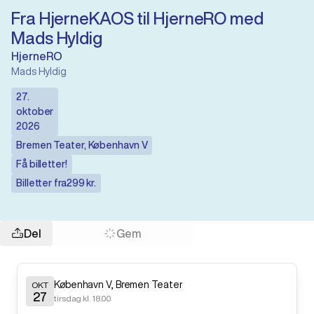
Fra HjerneKAOS til HjerneRO med
Mads Hyldig
HjerneRO
Mads Hyldig
27.
oktober
2026
Bremen Teater
,
København V
Få billetter!
Billetter fra
299 kr.
Del
Gem
København V
,
Bremen Teater
OKT
27
tirsdag kl. 18.00