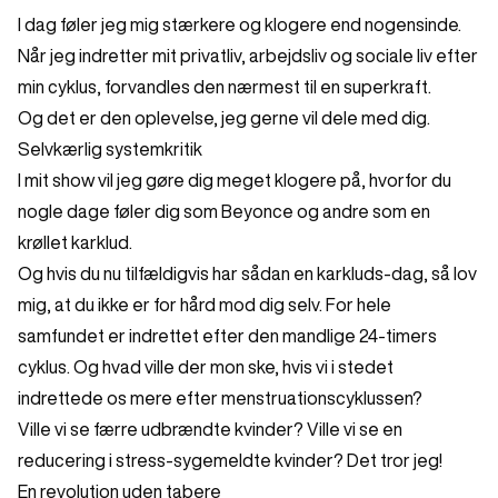
I dag føler jeg mig stærkere og klogere end nogensinde.
Når jeg indretter mit privatliv, arbejdsliv og ​sociale liv​​ ​efter
min cyklus, forvandles den nærmest til en superkraft.
Og det er den oplevelse, jeg gerne vil dele med dig.
Selvkærlig systemkritik
I mit show vil jeg gøre dig meget klogere på, hvorfor du
nogle dage føler dig som Beyonce og andre som en ​
krøllet​​ ​karklud.
Og hvis du nu tilfældigvis har sådan en karkluds-dag, så lov
mig, at du ikke er for hård mod dig selv. For hele
samfundet er indrettet efter den mandlige 24-timers
cyklus. Og hvad ville der mon ske, hvis vi i stedet
indrettede os mere efter menstruationscyklussen?
Ville vi se færre udbrændte kvinder? Ville vi se en
reducering i stress-sygemeldte kvinder? Det tror jeg!
En revolution uden tabere