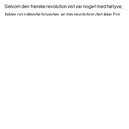
Selvom den franske revolution vist var noget med høtyve,
fakler og rullende hoveder, er min revolution det ikke. For
hvis vi vil ændre noget i det store, skal vi starte i det små.
Hos os selv og i vores eget (under)liv.
Så tag din datter, mor, veninde, søster eller bedre halvdel
(m/k) under armen, og lad høtyvene blive hjemme. Jeg
lover en sjov, selvkærlig og chokerende aften med den
slags åbenbaringer, der både er til at grine og græde af.
Og en flot hædersplads i en revolution helt uden tabere.
Viva la Revolution!
Turnéplan