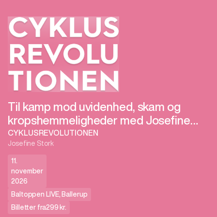
Til kamp mod uvidenhed, skam og
kropshemmeligheder med Josefine
Stork
CYKLUSREVOLUTIONEN
Josefine Stork
11.
november
2026
Baltoppen LIVE
,
Ballerup
Billetter fra
299 kr.