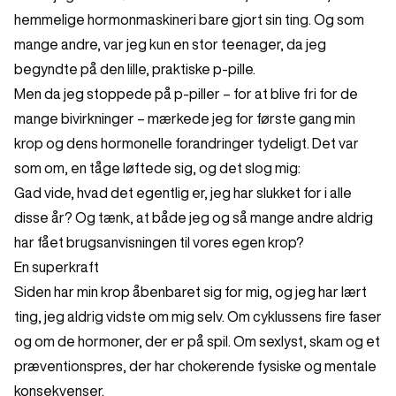
hemmelige hormonmaskineri bare gjort sin ting. Og som
mange andre, var jeg kun en stor teenager, da jeg
begyndte på den lille, praktiske p-pille.
Men da jeg stoppede på p-piller – for at blive fri for de
mange bivirkninger – mærkede jeg for første gang min
krop og dens hormonelle forandringer tydeligt. Det var
som om, en tåge løftede sig, og det slog mig:
Gad vide, hvad det egentlig er, jeg har slukket for i alle
disse år? Og tænk, at både jeg og så mange andre aldrig
har fået brugsanvisningen til vores egen krop?​ ​
En superkraft
Siden har min krop åbenbaret sig for mig, og jeg har lært
ting, jeg aldrig ​vidste ​om mig selv. Om cyklussens ​fire ​faser
og om de hormoner, der er på spil. Om sexlyst, skam og et
præventionspres, der har chokerende fysiske og mentale
konsekvenser.