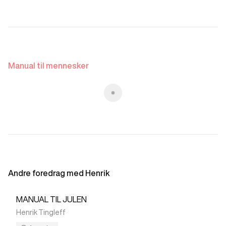
Manual til mennesker
00:53
Manual til mennesker
Andre foredrag med Henrik
MANUAL TIL JULEN
Henrik Tingleff