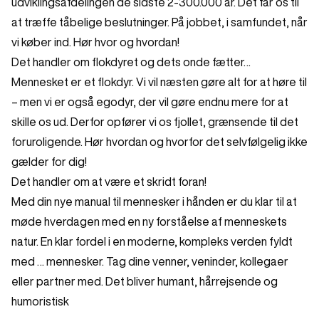
udviklingsafdelingen de sidste 2-300.000 år. Det får os til
at træffe tåbelige beslutninger. På jobbet, i samfundet, når
vi køber ind. Hør hvor og hvordan!
Det handler om flokdyret og dets onde fætter…
Mennesket er et flokdyr. Vi vil næsten gøre alt for at høre til
– men vi er også egodyr, der vil gøre endnu mere for at
skille os ud. Derfor opfører vi os fjollet, grænsende til det
foruroligende. Hør hvordan og hvorfor det selvfølgelig ikke
gælder for dig!
Det handler om at være et skridt foran!
Med din nye manual til mennesker i hånden er du klar til at
møde hverdagen med en ny forståelse af menneskets
natur. En klar fordel i en moderne, kompleks verden fyldt
med … mennesker. Tag dine venner, veninder, kollegaer
eller partner med. Det bliver humant, hårrejsende og
humoristisk