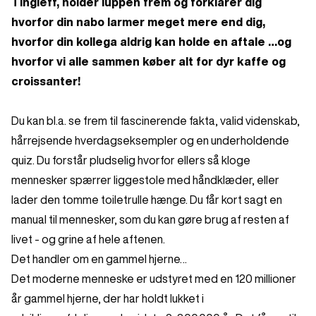
Tingleff, holder luppen frem og forklarer dig
hvorfor din nabo larmer meget mere end dig,
hvorfor din kollega aldrig kan holde en aftale …og
hvorfor vi alle sammen køber alt for dyr kaffe og
croissanter!
Du kan bl.a. se frem til fascinerende fakta, valid videnskab,
hårrejsende hverdagseksempler og en underholdende
quiz. Du forstår pludselig hvorfor ellers så kloge
mennesker spærrer liggestole med håndklæder, eller
lader den tomme toiletrulle hænge. Du får kort sagt en
manual til mennesker, som du kan gøre brug af resten af
livet - og grine af hele aftenen.
Det handler om en gammel hjerne…
Det moderne menneske er udstyret med en 120 millioner
år gammel hjerne, der har holdt lukket i