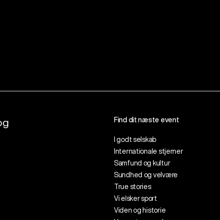
Find dit næste event
og
I godt selskab
Internationale stjerner
Samfund og kultur
Sundhed og velvære
True stories
Vi elsker sport
Viden og historie