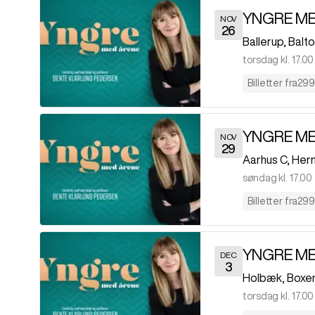
YNGRE M
NOV
26
Ballerup
,
Balt
torsdag kl. 17.00
Billetter fra
299 
YNGRE M
NOV
29
Aarhus C
,
Herm
søndag kl. 17.00
Billetter fra
299 
YNGRE M
DEC
3
Holbæk
,
Boxe
torsdag kl. 17.00