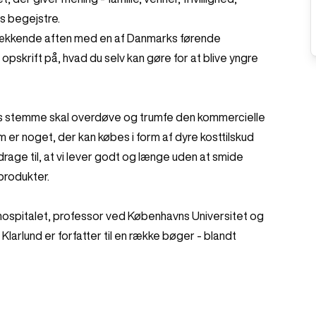
os begejstre.
evækkende aften med en af Danmarks førende
pskrift på, hvad du selv kan gøre for at blive yngre
ens stemme skal overdøve og trumfe den kommercielle
 er noget, der kan købes i form af dyre kosttilskud
drage til, at vi lever godt og længe uden at smide
 produkter.
hospitalet, professor ved Københavns Universitet og
larlund er forfatter til en række bøger - blandt