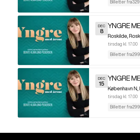
Billetter fra
329 
YNGRE M
DEC
8
Roskilde
,
Rosk
tirsdag kl. 17.00
Billetter fra
299 
YNGRE ME
DEC
15
København N
,
tirsdag kl. 17.00
Billetter fra
299 