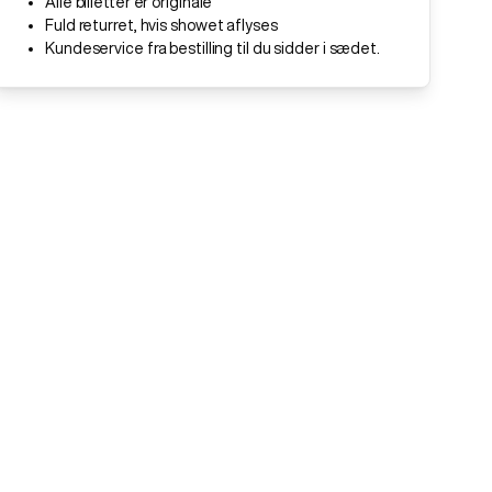
Alle billetter er originale
Fuld returret, hvis showet aflyses
Kundeservice fra bestilling til du sidder i sædet.