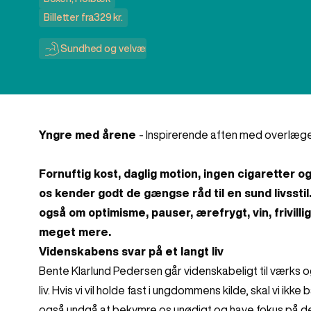
Billetter fra
329 kr.
Sundhed og velvære
Yngre med årene
- Inspirerende aften med overlæg
Fornuftig kost, daglig motion, ingen cigaretter
os kender godt de gængse råd til en sund livssti
også om optimisme, pauser, ærefrygt, vin, frivi
meget mere.
Videnskabens svar på et langt liv
Bente Klarlund Pedersen går videnskabeligt til værks 
liv. Hvis vi vil holde fast i ungdommens kilde, skal vi ikk
også undgå at bekymre os unødigt og have fokus på det, d