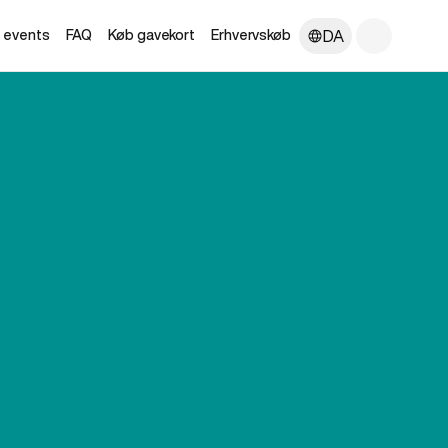
DA
e events
FAQ
Køb gavekort
Erhvervskøb