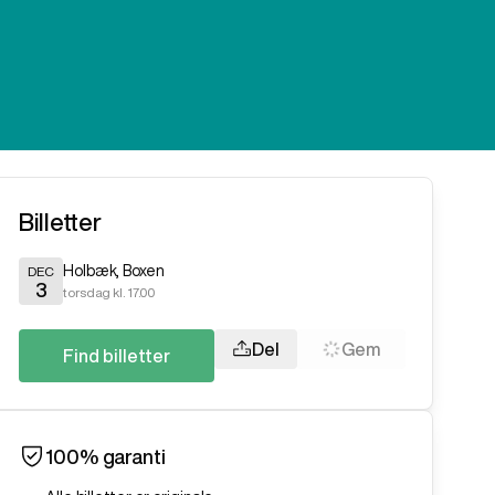
Billetter
Holbæk
,
Boxen
DEC
3
torsdag kl. 17.00
Del
Gem
Find billetter
100% garanti