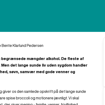
e Bente Klarlund Pedersen
 og begrænsede mængder alkohol. De fleste af
l. Men det lange sunde liv uden sygdom handler
llighed, søvn, samvær med gode venner og
og giver os den samlede opskrift på det lange sunde
e bare spise broccoli og motionere jævnligt. Vi skal
er giver mening - familie, venner, frivillighed,