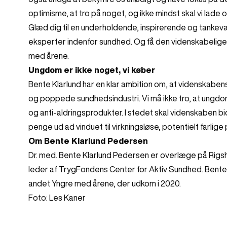
optimisme, at tro på noget, og ikke mindst skal vi lade 
Glæd dig til en underholdende, inspirerende og tank
eksperter indenfor sundhed. Og få den videnskabelige o
med årene.
Ungdom er ikke noget, vi køber
Bente Klarlund har en klar ambition om, at videnskab
og poppede sundhedsindustri. Vi må ikke tro, at ungdom
og anti-aldringsprodukter. I stedet skal videnskaben bi
penge ud ad vinduet til virkningsløse, potentielt farlige
Om Bente Klarlund Pedersen
Dr. med. Bente Klarlund Pedersen er overlæge på Rigs
leder af TrygFondens Center for Aktiv Sundhed. Bente K
andet Yngre med årene, der udkom i 2020.
Foto: Les Kaner