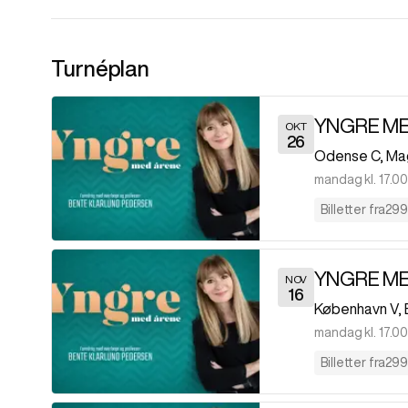
Turnéplan
YNGRE M
OKT
26
Odense C
,
Ma
mandag kl. 17.00
Billetter fra
299 
YNGRE M
NOV
16
København V
,
mandag kl. 17.00
Billetter fra
299 