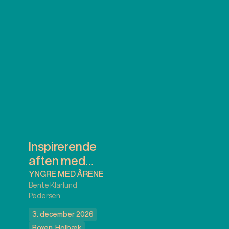
Inspirerende
aften med
overlæge
YNGRE MED ÅRENE
Bente Klarlund
Bente
Pedersen
Klarlund
3. december 2026
Pedersen
Boxen
,
Holbæk