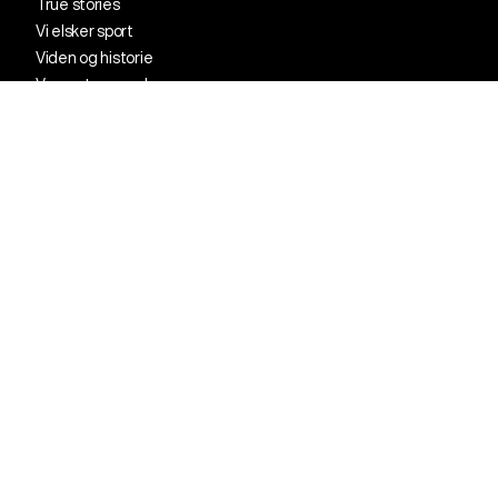
True stories
Vi elsker sport
Viden og historie
Vores store verden
Kontakt kundeservice
88 77 57 70
Vi sidder klar til at hjælpe på telefonen:
mandag kl. 10.00 - 14.00 (dog lukket 12.00-12.30)
tirsdag: kl. 10.00 - 14.00 (dog lukket 12.
00
-12.30)
onsdag: kl. 10.00 - 12.00
torsdag: kl. 10.00 - 12.00
Lukket på helligdage
info@originaltalks.dk
Klik her for erhvervskontakt
FAQ
Privatlivspolitik