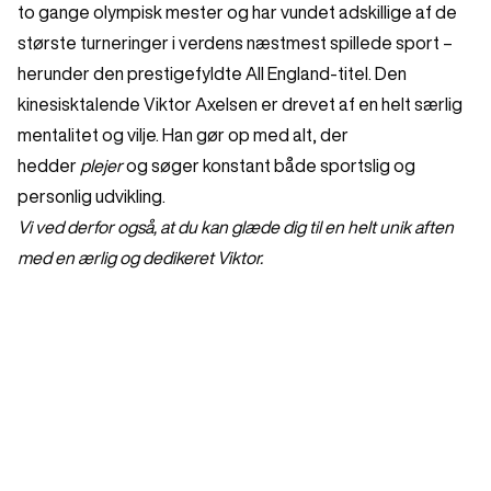
to gange olympisk mester og har vundet adskillige af de
største turneringer i verdens næstmest spillede sport –
herunder den prestigefyldte All England-titel. Den
kinesisktalende Viktor Axelsen er drevet af en helt særlig
mentalitet og vilje. Han gør op med alt, der
hedder
plejer
og søger konstant både sportslig og
personlig udvikling.
Vi ved derfor også, at du kan glæde dig til en helt unik aften
med en ærlig og dedikeret Viktor.
Turnéplan
STJERNESTATUS med VIKTOR AXELSEN
Læs mere
Odense C
,
ODEON