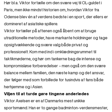
Hør bl.a. Viktor fortælle om den svære vej til OL-guldet i
Paris, men ikke mindst historien om, hvordan Viktor fra
Odense blev én af verdens bedste i en sport, der ellers er
domineret af asiatiske spillere.
Viktor fortæller på aftenen også åbent om at bruge
utraditionelle metoder, have markante holdninger og tage
opsigtvækkende og svære valg både privat og
professionelt. Kom med ind i omklædningsrummet til
taktikmøderne, og hør om tankerne bag de intense og
kompromisløse forberedelser – men også om den svære
balance mellem familien, den næste kamp og det ansvar,
der følger med som forbillede for tusindvis af fans både
herhjemme og i Asien.
Viljen til at turde gøre tingene anderledes
Viktor Axelsen er en af Danmarks mest unikke
sportsmænd. Han er to gange badminton-verdensmester,