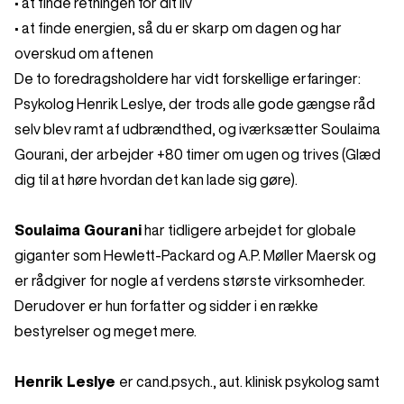
• at finde retningen for dit liv
• at finde energien, så du er skarp om dagen og har
overskud om aftenen
De to foredragsholdere har vidt forskellige erfaringer:
Psykolog Henrik Leslye, der trods alle gode gængse råd
selv blev ramt af udbrændthed, og iværksætter Soulaima
Gourani, der arbejder +80 timer om ugen og trives (Glæd
dig til at høre hvordan det kan lade sig gøre).
Soulaima Gourani
har tidligere arbejdet for globale
giganter som Hewlett-Packard og A.P. Møller Maersk og
er rådgiver for nogle af verdens største virksomheder.
Derudover er hun forfatter og sidder i en række
bestyrelser og meget mere.
Henrik Leslye
er cand.psych., aut. klinisk psykolog samt