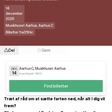
14.
december
2026
Musikhuset Aarhus
,
Aarhus C
Billetter fra
319 kr.
Del
Gem
Aarhus C
,
Musikhuset Aarhus
DEC
14
mandag kl. 18.00
Find billetter
Træt af råd om at sætte farten ned, når alt i dig vil
frem?