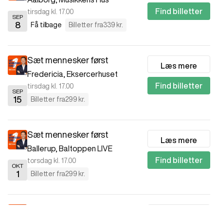
Find billetter
tirsdag kl. 17.00
SEP
8
Få tilbage
Billetter fra
339 kr.
Sæt mennesker først
Læs mere
Fredericia
,
Eksercerhuset
Find billetter
tirsdag kl. 17.00
SEP
15
Billetter fra
299 kr.
Sæt mennesker først
Læs mere
Ballerup
,
Baltoppen LIVE
Find billetter
torsdag kl. 17.00
OKT
1
Billetter fra
299 kr.
Sæt mennesker først
Læs mere