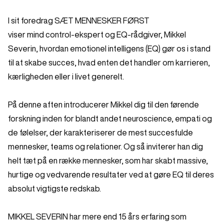
I sit foredrag SÆT MENNESKER FØRST
viser mind control-ekspert og EQ-rådgiver, Mikkel
Severin, hvordan emotionel intelligens (EQ) gør os i stand
til at skabe succes, hvad enten det handler om karrieren,
kærligheden eller i livet generelt.
På denne aften introducerer Mikkel dig til den førende
forskning inden for blandt andet neuroscience, empati og
de følelser, der karakteriserer de mest succesfulde
mennesker, teams og relationer. Og så inviterer han dig
helt tæt på en række mennesker, som har skabt massive,
hurtige og vedvarende resultater ved at gøre EQ til deres
absolut vigtigste redskab.
MIKKEL SEVERIN har mere end 15 års erfaring som