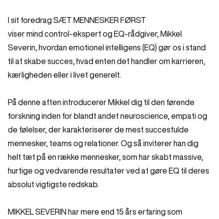
I sit foredrag SÆT MENNESKER FØRST
viser mind control-ekspert og EQ-rådgiver, Mikkel
Severin, hvordan emotionel intelligens (EQ) gør os i stand
til at skabe succes, hvad enten det handler om karrieren,
kærligheden eller i livet generelt.
På denne aften introducerer Mikkel dig til den førende
forskning inden for blandt andet neuroscience, empati og
de følelser, der karakteriserer de mest succesfulde
mennesker, teams og relationer. Og så inviterer han dig
helt tæt på en række mennesker, som har skabt massive,
hurtige og vedvarende resultater ved at gøre EQ til deres
absolut vigtigste redskab.
MIKKEL SEVERIN har mere end 15 års erfaring som