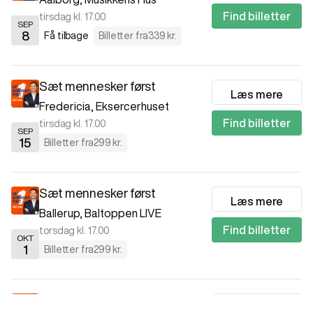
Find billetter
tirsdag kl. 17.00
SEP
8
Få tilbage
Billetter fra
339 kr.
Sæt mennesker først
Læs mere
Fredericia
,
Eksercerhuset
Find billetter
tirsdag kl. 17.00
SEP
15
Billetter fra
299 kr.
Sæt mennesker først
Læs mere
Ballerup
,
Baltoppen LIVE
Find billetter
torsdag kl. 17.00
OKT
1
Billetter fra
299 kr.
Sæt mennesker først
Læs mere