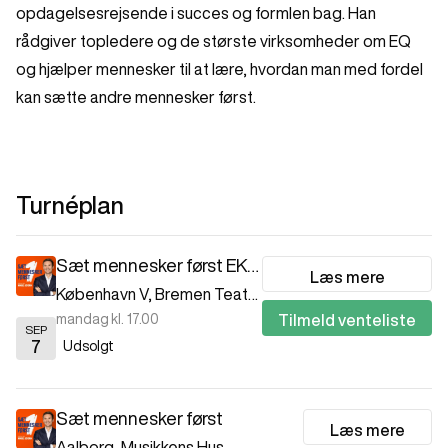
opdagelsesrejsende i succes og formlen bag. Han
rådgiver topledere og de største virksomheder om EQ
og hjælper mennesker til at lære, hvordan man med fordel
kan sætte andre mennesker først.
Turnéplan
Sæt mennesker først EKSTRA
Læs mere
København V
,
Bremen Teater
mandag kl. 17.00
Tilmeld venteliste
SEP
7
Udsolgt
Sæt mennesker først
Læs mere
Aalborg
,
Musikkens Hus