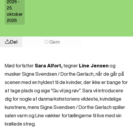
2026 -
25.
oktober
2026
Del
Gem
Mød forfatter
Sara Alfort,
tegner
Line Jensen
og
musiker Signe Svendsen / Dorthe Gerlach, når de går på
scenen med en hyldest til de kvinder, der ikke er bange for
at tage plads og sige “Gu vil jeg røv”. Sara vil introducere
dig for nogle af danmarkshistoriens vildeste, kvindelige
kunstnere, mens Signe Svendsen / Dorthe Gerlach spiller
salen varm og Line vækker fortællingerne til live med sin
krøllede streg.