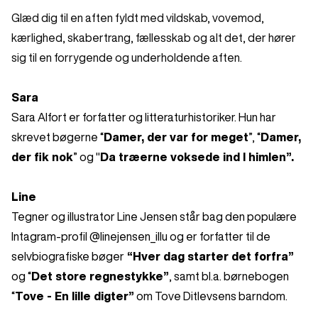
Glæd dig til en aften fyldt med vildskab, vovemod,
kærlighed, skabertrang, fællesskab og alt det, der hører
sig til en forrygende og underholdende aften.
Sara
Sara Alfort er forfatter og litteraturhistoriker. Hun har
skrevet bøgerne “
Damer, der var for meget
”, “
Damer,
der fik nok
” og "
Da træerne voksede ind I himlen”.
Line
Tegner og illustrator Line Jensen står bag den populære
Intagram-profil @linejensen_illu og er forfatter til de
selvbiografiske bøger
“Hver dag starter det forfra”
og “
Det store regnestykke”
, samt bl.a. børnebogen
“
Tove - En lille digter”
om Tove Ditlevsens barndom.