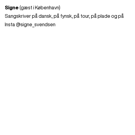
Signe
(gæst i København)
Sangskriver på dansk, på fynsk, på tour, på plade og på
Insta @signe_svendsen
Dorthe
(gæst i Aarhus)
Dorthe Gerlach er den ene halvdel af duoen HUSH, og
optræder også på scener i hele landet både solo og med
Danmarks Underholdningsorkester.
Turnéplan
Damer, der sagde Gu vil jeg røv!
Læs mere
København N
,
Nørrebro Teater