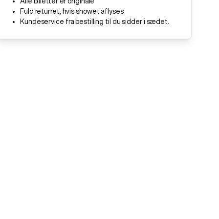
Alle billetter er originale
Fuld returret, hvis showet aflyses
Kundeservice fra bestilling til du sidder i sædet.