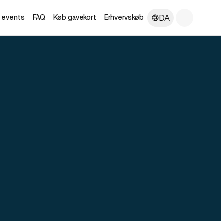
DA
e events
FAQ
Køb gavekort
Erhvervskøb