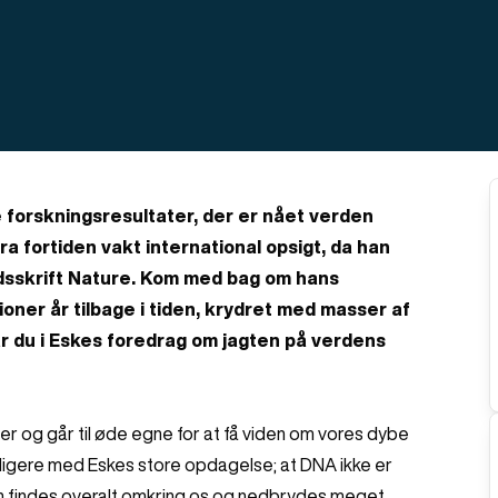
e forskningsresultater, der er nået verden
a fortiden vakt international opsigt, da han
idsskrift Nature. Kom med bag om hans
ioner år tilbage i tiden, krydret med masser af
år du i Eskes foredrag om jagten på verdens
er og går til øde egne for at få viden om vores dybe
dligere med Eskes store opdagelse; at DNA ikke er
en findes overalt omkring os og nedbrydes meget