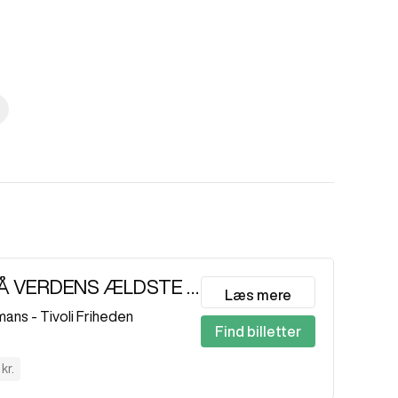
JAGTEN PÅ VERDENS ÆLDSTE DNA
Læs mere
ans - Tivoli Friheden
Find billetter
kr.