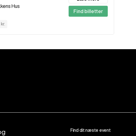
kkens Hus
Find billetter
kr.
Find dit næste event
og