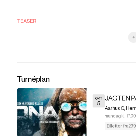
Verdens ældste DNA
00:56
TEASER
Turnéplan
OKT
5
Aarhus C
,
Herm
mandag kl. 17.00
Billetter fra
299 