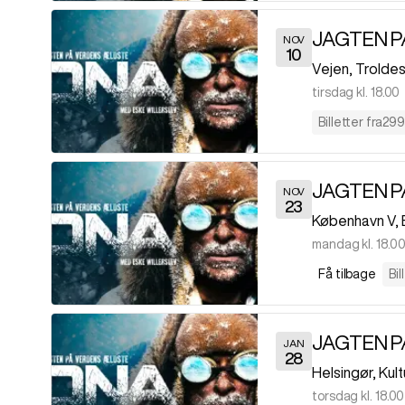
NOV
10
Vejen
,
Troldes
tirsdag kl. 18.00
Billetter fra
299 
NOV
23
København V
,
mandag kl. 18.0
Få tilbage
Bil
JAN
28
Helsingør
,
Kul
torsdag kl. 18.00