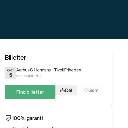
Billetter
Aarhus C
,
Hermans - Tivoli Friheden
OKT
5
mandag kl. 17.00
Del
Gem
Find billetter
100% garanti