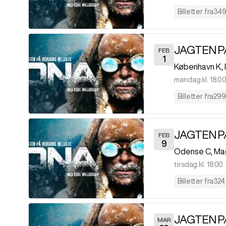
Billetter fra
349 
FEB
1
København K
,
mandag kl. 18.0
Billetter fra
299 
FEB
9
Odense C
,
Ma
tirsdag kl. 18.00
Billetter fra
324 
MAR