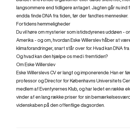
langsommere end tidligere antaget. Jagten går nu ind f
endda finde DNA fra tiden, før der fandtes mennesker.
Fortidens hemmeligheder
Du vil høre om mysterier som istidsdyrenes uddøen - om
Amerika - og om, hvordan Eske Willerslev håber at være 
klimaforandringer, snart står over for. Hvad kan DNA fr
Og hvad kan den hjælpe os med i fremtiden?
Om Eske Willerslev
Eske Willerslevs CV er langt og imponerende. Han er 
professor og Director for Københavns Universitets Ce
medlem af Eventyrernes Klub, og har ledet en række eksp
vinder af en lang række priser for sin bemærkelsesværdi
videnskaben på den offentlige dagsorden.