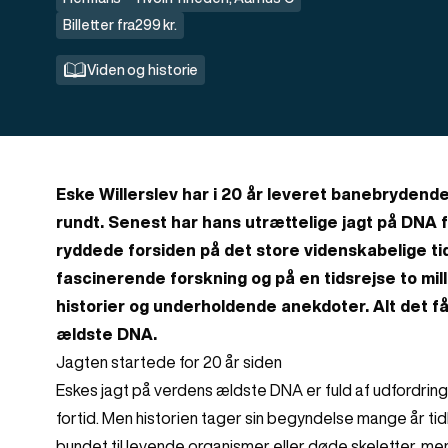
Billetter fra
299 kr.
Viden og historie
Eske Willerslev har i 20 år leveret banebrydend
rundt. Senest har hans utrættelige jagt på DNA fr
ryddede forsiden på det store videnskabelige t
fascinerende forskning og på en tidsrejse to mill
historier og underholdende anekdoter. Alt det f
ældste DNA.
Jagten startede for 20 år siden
Eskes jagt på verdens ældste DNA er fuld af udfordring
fortid. Men historien tager sin begyndelse mange år ti
bundet til levende organismer eller døde skeletter, m