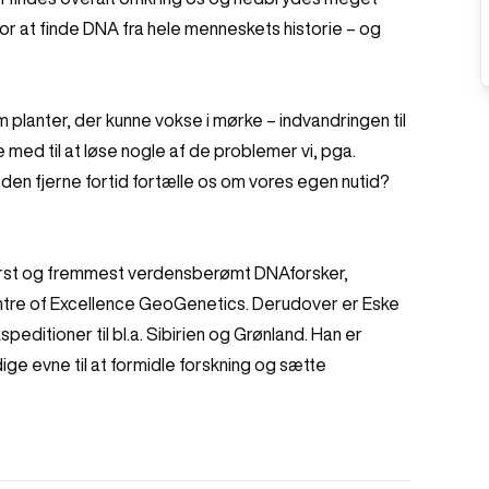
or at finde DNA fra hele menneskets historie – og
 planter, der kunne vokse i mørke – indvandringen til
med til at løse nogle af de problemer vi, pga.
a den fjerne fortid fortælle os om vores egen nutid?
først og fremmest verdensberømt DNAforsker,
ntre of Excellence GeoGenetics. Derudover er Eske
editioner til bl.a. Sibirien og Grønland. Han er
ge evne til at formidle forskning og sætte