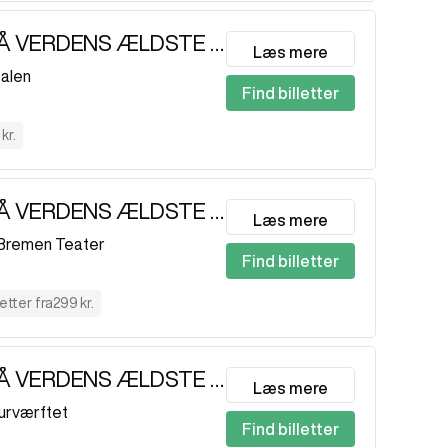
JAGTEN PÅ VERDENS ÆLDSTE DNA
Læs mere
alen
Find billetter
kr.
JAGTEN PÅ VERDENS ÆLDSTE DNA EKSTRA
Læs mere
Bremen Teater
Find billetter
0
letter fra
299 kr.
JAGTEN PÅ VERDENS ÆLDSTE DNA
Læs mere
turværftet
Find billetter