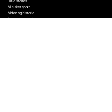
True stories
Vi elsker sport
Viden og historie
Vores store verden
Kontakt kundeservice
88 77 57 70
Vi sidder klar til at hjælpe på telefonen:
mandag kl. 10.00 - 14.00 (dog lukket 12.00-12.30)
tirsdag: kl. 10.00 - 14.00 (dog lukket 12.
00
-12.30)
onsdag: kl. 10.00 - 12.00
torsdag: kl. 10.00 - 12.00
Lukket på helligdage
info@originaltalks.dk
Klik her for erhvervskontakt
FAQ
Privatlivspolitik