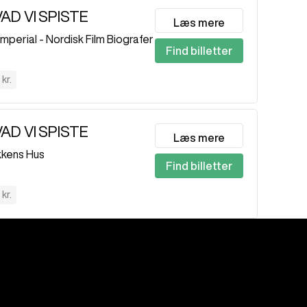
VAD VI SPISTE
Læs mere
Imperial - Nordisk Film Biografer
Find billetter
kr.
VAD VI SPISTE
Læs mere
kkens Hus
Find billetter
kr.