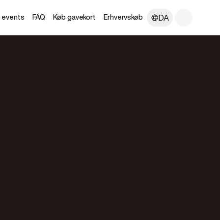
DA
e events
FAQ
Køb gavekort
Erhvervskøb