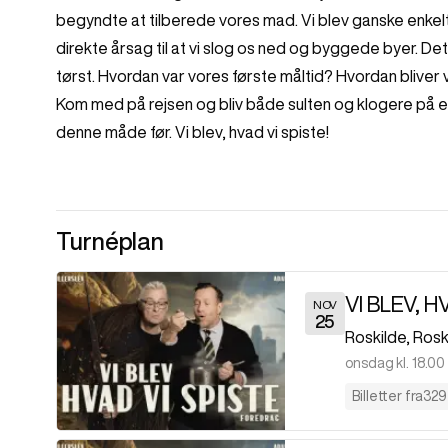
begyndte at tilberede vores mad. Vi blev ganske enkel
direkte årsag til at vi slog os ned og byggede byer. Det l
tørst. Hvordan var vores første måltid? Hvordan bliver
Kom med på rejsen og bliv både sulten og klogere på en 
denne måde før. Vi blev, hvad vi spiste!
Turnéplan
VI BLEV, H
NOV
25
Roskilde
,
Rosk
onsdag kl. 18.00
Billetter fra
329 