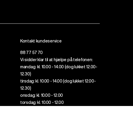
Kontakt kundeservice
88 77 57 70
Vi sidder klar til at hjælpe på telefonen:
mandag kl. 10.00 - 14.00 (dog lukket 12.00-
12.30)
tirsdag: kl. 10.00 - 14.00 (dog lukket 12.
00
-
12.30)
onsdag: kl. 10.00 - 12.00
torsdag: kl. 10.00 - 12.00
Lukket på helligdage
info@originaltalks.dk
Klik her for erhvervskontakt
FAQ