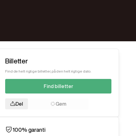
Billetter
Find de helt rigtige billetter, på den helt rigtige dato.
Find billetter
Del
Gem
100% garanti