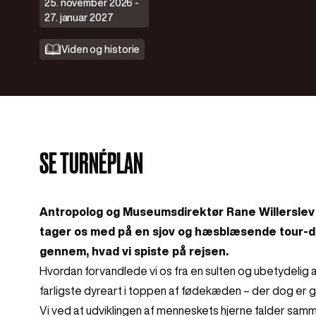
25. november 2026 -
27. januar 2027
Viden og historie
SE TURNÉPLAN
Antropolog og Museumsdirektør Rane Willerslev 
tager os med på en sjov og hæsblæsende tour-d
gennem, hvad vi spiste på rejsen.
Hvordan forvandlede vi os fra en sulten og ubetydelig a
farligste dyreart i toppen af fødekæden – der dog er go
Vi ved at udviklingen af menneskets hjerne falder samm