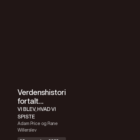
Verdenshistorien
fortalt
gennem
VI BLEV, HVAD VI
SPISTE
maven med
Adam Price og Rane
Adam og
Willerslev
Rane