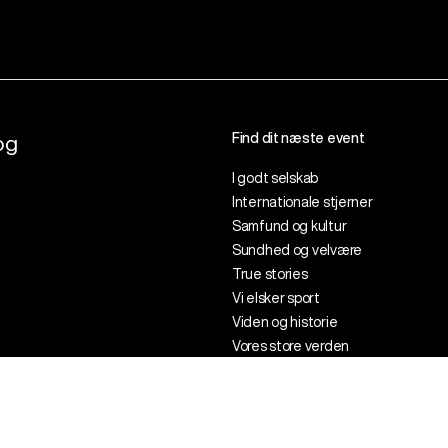
Find dit næste event
og
I godt selskab
Internationale stjerner
Samfund og kultur
Sundhed og velvære
True stories
Vi elsker sport
Viden og historie
Vores store verden