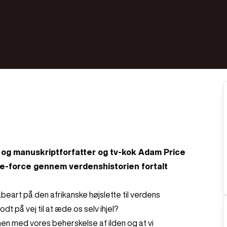
og manuskriptforfatter og tv-kok Adam Price
e-force gennem verdenshistorien fortalt
beart på den afrikanske højslette til verdens
dt på vej til at æde os selv ihjel?
en med vores beherskelse af ilden og at vi