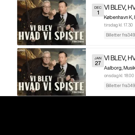
VI BLEV, H
DEC
1
København K
,
tirsdag kl. 17.30
Billetter fra
349 
VI BLEV, H
JAN
27
Aalborg
,
Musi
onsdag kl. 18.00
Billetter fra
349 